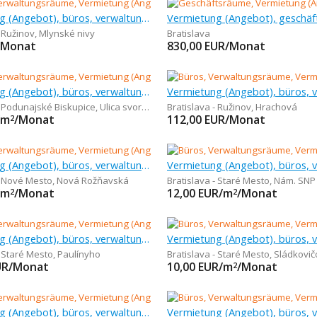
Vermietung (Angebot), büros, verwaltungsräume, 1 m
- Ružinov
,
Mlynské nivy
Bratislava
/Monat
830,00
EUR/Monat
Vermietung (Angebot), büros, verwaltungsräume, 32 m
- Podunajské Biskupice
,
Ulica svornosti
Bratislava - Ružinov
,
Hrachová
/m
/Monat
112,00
EUR/Monat
2
Vermietung (Angebot), büros, verwaltungsräume, 18 m
- Nové Mesto
,
Nová Rožňavská
Bratislava - Staré Mesto
,
Nám. SNP
/m
/Monat
12,00
EUR/m
/Monat
2
2
Vermietung (Angebot), büros, verwaltungsräume, 22 m
- Staré Mesto
,
Paulínyho
Bratislava - Staré Mesto
,
Sládkovič
UR/Monat
10,00
EUR/m
/Monat
2
Vermietung (Angebot), büros, verwaltungsräume, 30 m