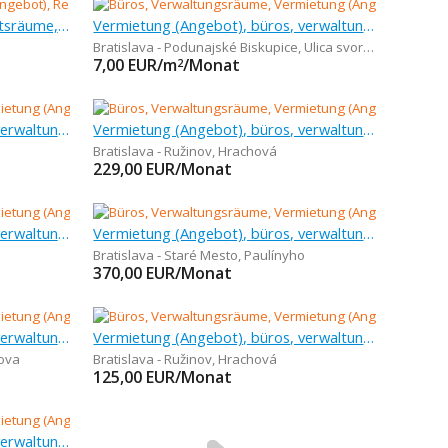
Vermietung (Angebot), geschäftsräume, 79 m
Vermietung (Angebot), büros, verwaltungsräume, 21 m
Bratislava - Podunajské Biskupice
,
Ulica svornosti
7,00
EUR/m
/Monat
2
Vermietung (Angebot), büros, verwaltungsräume, 13 m
Vermietung (Angebot), büros, verwaltungsräume, 25 m
Bratislava - Ružinov
,
Hrachová
229,00
EUR/Monat
Vermietung (Angebot), büros, verwaltungsräume, 50 m
Vermietung (Angebot), büros, verwaltungsräume, 28 m
Bratislava - Staré Mesto
,
Paulínyho
370,00
EUR/Monat
Vermietung (Angebot), büros, verwaltungsräume, 106 m
Vermietung (Angebot), büros, verwaltungsräume, 13 m
ova
Bratislava - Ružinov
,
Hrachová
125,00
EUR/Monat
Vermietung (Angebot), büros, verwaltungsräume, 12 m