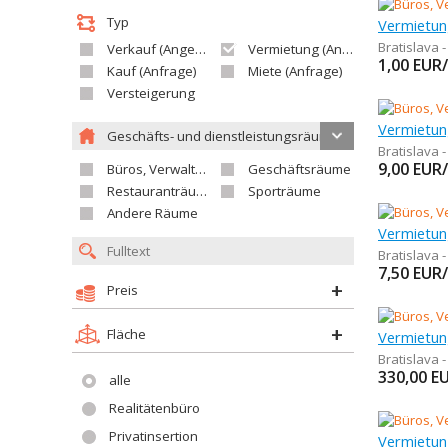
Typ
Bratislava 
Verkauf (Angebot)
Vermietung (Angebot)
1,00
EUR
Kauf (Anfrage)
Miete (Anfrage)
Versteigerung
Geschäfts- und dienstleistungsräume
Bratislava 
9,00
EUR
Büros, Verwaltungsräume
Geschäftsräume
Restauranträume
Sporträume
Andere Räume
Bratislava 
7,50
EUR
Preis
Fläche
Bratislava 
330,00
E
alle
Realitätenbüro
Privatinsertion