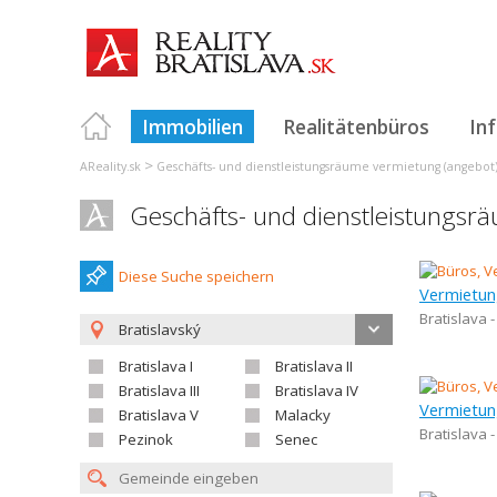
Immobilien
Realitätenbüros
In
>
AReality.sk
Geschäfts- und dienstleistungsräume vermietung (angebot
Geschäfts- und dienstleistungsr
Diese Suche speichern
Bratislava 
Bratislavský
Bratislava I
Bratislava II
Bratislava III
Bratislava IV
Bratislava V
Malacky
Bratislava 
Pezinok
Senec