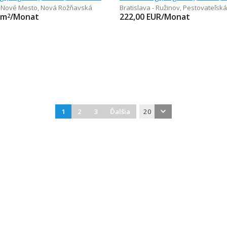
- Nové Mesto
,
Nová Rožňavská
Bratislava - Ružinov
,
Pestovateľská
/m
/Monat
222,00
EUR/Monat
2
1
2
3
Ďalšia
20