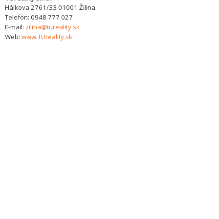
Hálkova 2761/33
01001
Žilina
Telefon:
0948 777 027
E-mail:
zilina@tureality.sk
Web:
www.TUreality.sk