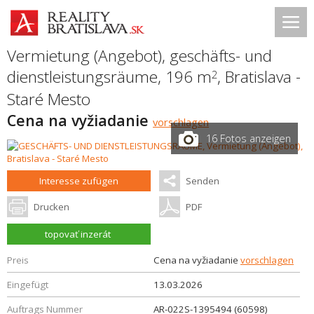
Vermietung (Angebot), geschäfts- und
dienstleistungsräume, 196 m
,
Bratislava -
2
Staré Mesto
Cena na vyžiadanie
vorschlagen
16 Fotos anzeigen
Interesse zufügen
Senden
Drucken
PDF
topovať inzerát
Preis
Cena na vyžiadanie
vorschlagen
Eingefügt
13.03.2026
Auftrags Nummer
AR-022S-1395494 (60598)