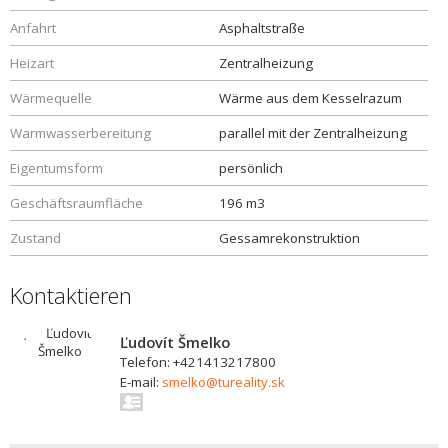
Anfahrt
Asphaltstraße
Heizart
Zentralheizung
Wärmequelle
Wärme aus dem Kesselrazum
Warmwasserbereitung
parallel mit der Zentralheizung
Eigentumsform
persönlich
Geschäftsraumfläche
196 m3
Zustand
Gessamrekonstruktion
Kontaktieren
Ľudovít Šmelko
Telefon: +421413217800
E-mail:
smelko@tureality.sk