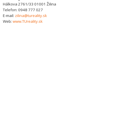
Hálkova 2761/33
01001
Žilina
Telefon:
0948 777 027
E-mail:
zilina@tureality.sk
Web:
www.TUreality.sk