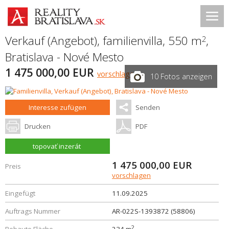
Verkauf (Angebot), familienvilla, 550 m
,
2
Bratislava - Nové Mesto
1 475 000,00 EUR
vorschlagen
10 Fotos anzeigen
Interesse zufügen
Senden
Drucken
PDF
topovať inzerát
1 475 000,00
EUR
Preis
vorschlagen
Eingefügt
11.09.2025
Auftrags Nummer
AR-022S-1393872 (58806)
2