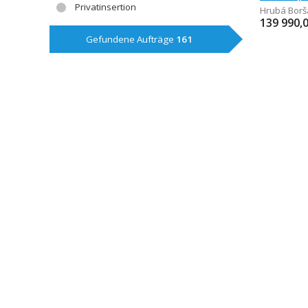
Privatinsertion
Hrubá Borš
139 990,
Gefundene Aufträge
161