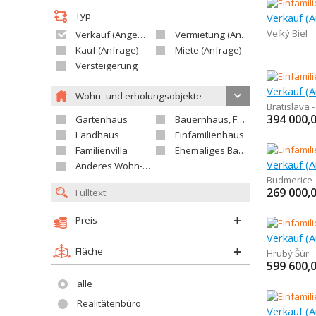
Typ
Veľký Biel
Verkauf (Angebot)
Vermietung (Angebot)
Kauf (Anfrage)
Miete (Anfrage)
Versteigerung
Wohn- und erholungsobjekte
Bratislava 
394 000,
Gartenhaus
Bauernhaus, Ferienhaus
Landhaus
Einfamilienhaus
Familienvilla
Ehemaliges Bauerngut
Verkauf (A
Anderes Wohn- oder Ferienobjekt
Budmerice
269 000,
Preis
Fläche
Hrubý Šúr
599 600,
alle
Realitätenbüro
Verkauf (A