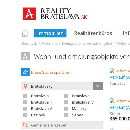
Immobilien
Realitätenbüros
In
>
>
AReality.sk
Wohn- und erholungsobjekte verkauf (angebot)
Wohn- u
Wohn- und erholungsobjekte verk
Diese Suche speichern
Tomášov
Bratislavský
Bratislava I
Bratislava II
Bratislava III
Bratislava IV
Bratislava V
Malacky
Senec
Pezinok
Senec
365 000,