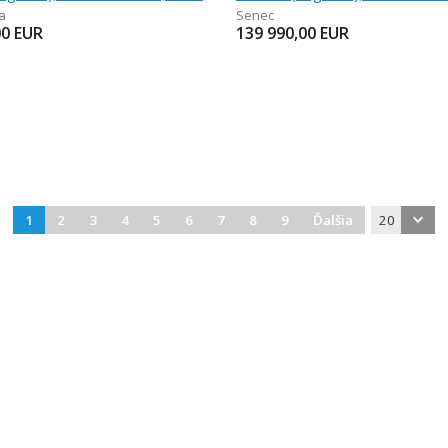
a
Senec
00
EUR
139 990,00
EUR
1
2
3
4
5
6
7
8
9
Ďalšia
20