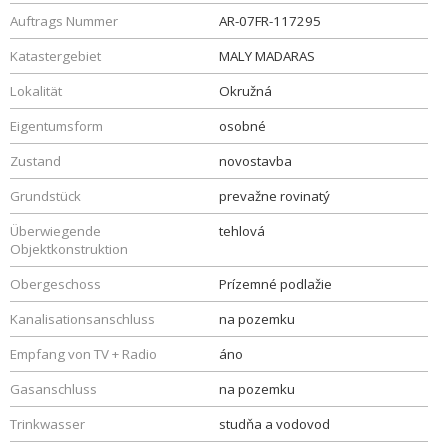
Auftrags Nummer
AR-07FR-117295
Katastergebiet
MALY MADARAS
Lokalität
Okružná
Eigentumsform
osobné
Zustand
novostavba
Grundstück
prevažne rovinatý
Überwiegende
tehlová
Objektkonstruktion
Obergeschoss
Prízemné podlažie
Kanalisationsanschluss
na pozemku
Empfang von TV + Radio
áno
Gasanschluss
na pozemku
Trinkwasser
studňa a vodovod