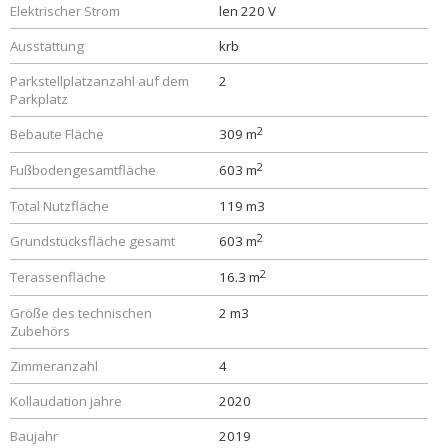
Elektrischer Strom
len 220 V
Ausstattung
krb
Parkstellplatzanzahl auf dem
2
Parkplatz
2
Bebaute Fläche
309 m
2
Fußbodengesamtfläche
603 m
Total Nutzfläche
119 m3
2
Grundstücksfläche gesamt
603 m
2
Terassenfläche
16.3 m
Größe des technischen
2 m3
Zubehörs
Zimmeranzahl
4
Kollaudation jahre
2020
Baujahr
2019