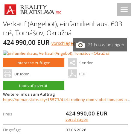
Verkauf (Angebot), einfamilienhaus, 603
m
,
Tomášov
,
Okružná
2
424 990,00 EUR
vorschlagen
21 Fotos anzeigen
Interesse zufügen
Senden
Drucken
PDF
topovať inzerát
Weitere Infos zum Auftrag
https://xemar.sk/reality/15573/4-izb-rodinny-dom-v-obci-tomasov-okruzna-ul-okrsc
424 990,00
EUR
Preis
vorschlagen
Eingefügt
03.06.2026