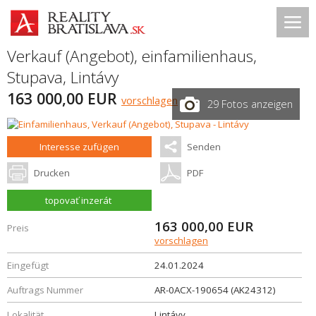
Verkauf (Angebot), einfamilienhaus,
Stupava
,
Lintávy
163 000,00 EUR
vorschlagen
29 Fotos anzeigen
Interesse zufügen
Senden
Drucken
PDF
topovať inzerát
163 000,00
EUR
Preis
vorschlagen
Eingefügt
24.01.2024
Auftrags Nummer
AR-0ACX-190654 (AK24312)
Lokalität
Lintávy