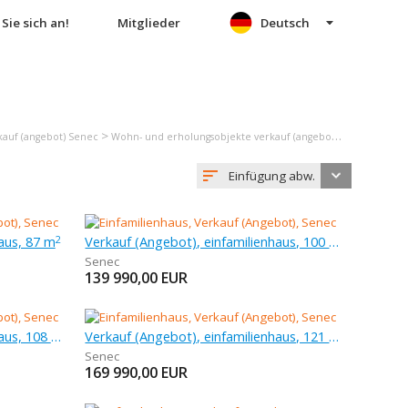
Sie sich an!
Mitglieder
Deutsch
>
>
auf (angebot) Senec
Wohn- und erholungsobjekte verkauf (angebot) Senec
Einf
Einfügung abw.
aus, 87 m
Verkauf (Angebot), einfamilienhaus, 100 m
2
Senec
139 990,00
EUR
Verkauf (Angebot), einfamilienhaus, 108 m
Verkauf (Angebot), einfamilienhaus, 121 m
Senec
169 990,00
EUR