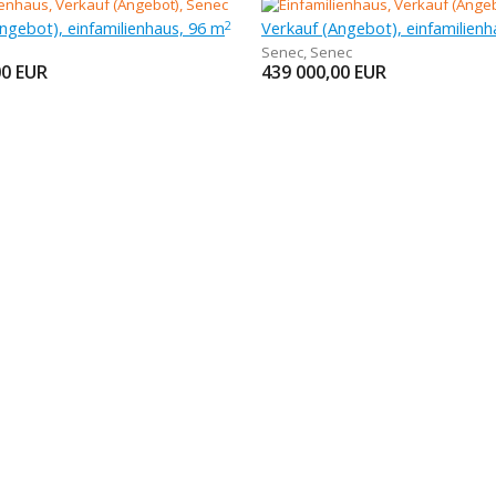
ngebot), einfamilienhaus, 96 m
2
Senec
,
Senec
00
EUR
439 000,00
EUR