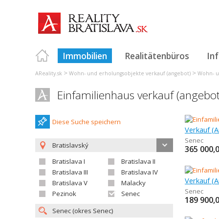
Immobilien
Realitätenbüros
In
>
>
AReality.sk
Wohn- und erholungsobjekte verkauf (angebot)
Wohn- un
Einfamilienhaus verkauf (angebo
Diese Suche speichern
Senec
Bratislavský
365 000,
Bratislava I
Bratislava II
Bratislava III
Bratislava IV
Bratislava V
Malacky
Senec
Pezinok
Senec
189 900,