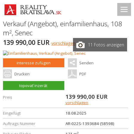
Verkauf (Angebot), einfamilienhaus, 108
m
,
Senec
2
139 990,00 EUR
vorschlagen
11 Fotos anzeigen
Interesse zufügen
Senden
Drucken
PDF
topovať inzerát
139 990,00
EUR
Preis
vorschlagen
Eingefügt
18.08.2025
Auftrags Nummer
AR-022S-1393684 (58598)
2