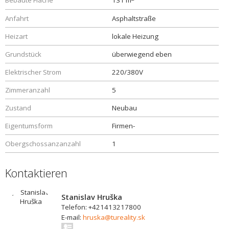
Bebaute Fläche
131 m
Anfahrt
Asphaltstraße
Heizart
lokale Heizung
Grundstück
überwiegend eben
Elektrischer Strom
220/380V
Zimmeranzahl
5
Zustand
Neubau
Eigentumsform
Firmen-
Obergschossanzanzahl
1
Kontaktieren
Stanislav Hruška
Telefon: +421413217800
E-mail:
hruska@tureality.sk