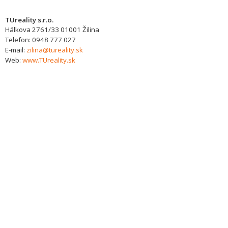
TUreality s.r.o.
Hálkova 2761/33
01001
Žilina
Telefon:
0948 777 027
E-mail:
zilina@tureality.sk
Web:
www.TUreality.sk