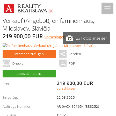
Verkauf (Angebot), einfamilienhaus,
Miloslavov
,
Slávičia
219 900,00 EUR
vorschlagen
23 Fotos anzeigen
Interesse zufügen
Senden
Drucken
PDF
topovať inzerát
219 900,00
EUR
Preis
vorschlagen
Eingefügt
22.03.2025
Auftrags Nummer
AR-0ACX-191654 (BB3252)
Lokalität
Slávičia