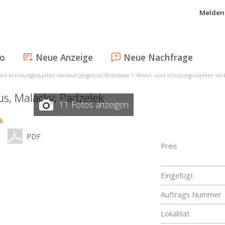
Melden 
fo
Neue Anzeige
Neue Nachfrage
>
d erholungsobjekte verkauf (angebot) Bratislava
Wohn- und erholungsobjekte verk
us,
Malacky
,
Padzelek
11 Fotos anzeigen
PDF
Preis
Eingefügt
Auftrags Nummer
Lokalität