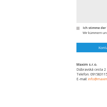
Ich stimme der
Wir kümmern uns
Konta
Maxim s.r.o.
Dúbravská cesta 2
Telefon:
09158311
E-mail:
info@maxim