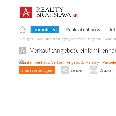
Immobilien
Realitätenbüros
In
>
>
AReality.sk
Wohn- und erholungsobjekte verkauf (angebot)
Wohn- un
Verkauf (Angebot), einfamilienha
Interesse zufügen
Senden
Drucken