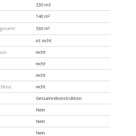
230 m3
140 m
2
 gesamt
530 m
2
ist nicht
luss
nicht
nicht
nicht
chluss
nicht
Gessamrekonstruktion
Nein
Nein
Nein