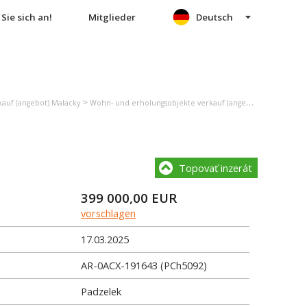
Sie sich an!
Mitglieder
Deutsch
>
>
auf (angebot) Malacky
Wohn- und erholungsobjekte verkauf (angebot) Malacky
E
Topovať inzerát
399 000,00
EUR
vorschlagen
17.03.2025
AR-0ACX-191643 (PCh5092)
Padzelek