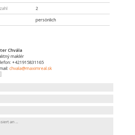
zahl
2
persönlich
ter Chvála
alitný maklér
lefon: +421915831165
mail:
chvala@maximreal.sk