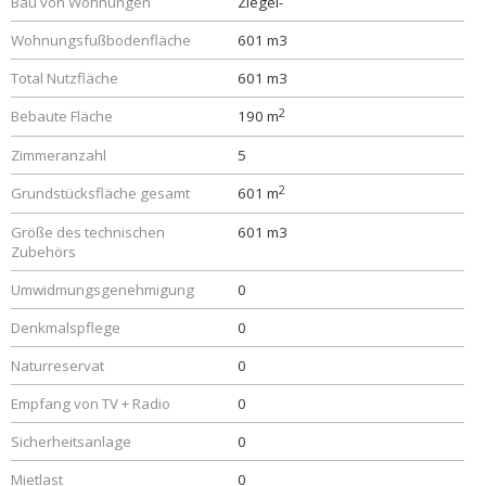
Bau von Wohnungen
Ziegel-
Wohnungsfußbodenfläche
601 m3
Total Nutzfläche
601 m3
2
Bebaute Fläche
190 m
Zimmeranzahl
5
2
Grundstücksfläche gesamt
601 m
Größe des technischen
601 m3
Zubehörs
Umwidmungsgenehmigung
0
Denkmalspflege
0
Naturreservat
0
Empfang von TV + Radio
0
Sicherheitsanlage
0
Mietlast
0