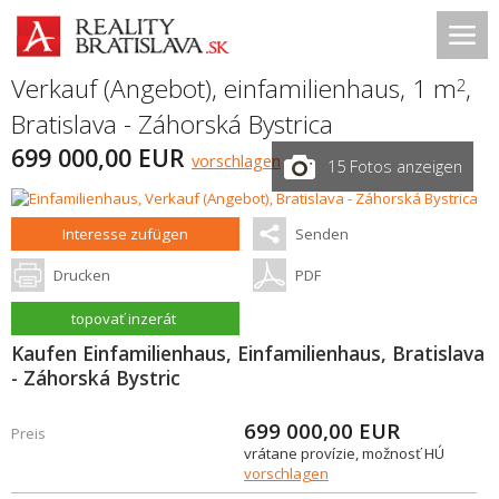
Verkauf (Angebot), einfamilienhaus, 1 m
,
2
Bratislava - Záhorská Bystrica
699 000,00 EUR
vorschlagen
15 Fotos anzeigen
Interesse zufügen
Senden
Drucken
PDF
topovať inzerát
Kaufen Einfamilienhaus, Einfamilienhaus, Bratislava
- Záhorská Bystric
699 000,00
EUR
Preis
vrátane provízie, možnosť HÚ
vorschlagen