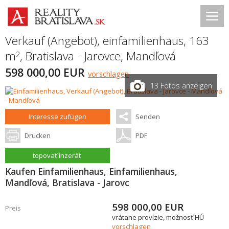
Verkauf (Angebot), einfamilienhaus, 163
m
,
Bratislava - Jarovce
,
Mandľová
2
598 000,00 EUR
vorschlagen
13 Fotos anzeigen
Interesse zufügen
Senden
Drucken
PDF
topovať inzerát
Kaufen Einfamilienhaus, Einfamilienhaus,
Mandľová, Bratislava - Jarovc
598 000,00
EUR
Preis
vrátane provízie, možnosť HÚ
vorschlagen