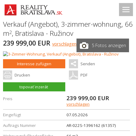
Verkauf (Angebot), 3-zimmer-wohnung, 66
m
,
Bratislava - Ružinov
2
239 999,00 EUR
vorschlagen
5 Fotos anzeigen
Interesse zufügen
Senden
Drucken
PDF
topovať inzerát
239 999,00
EUR
Preis
vorschlagen
Eingefügt
07.05.2026
Auftrags Nummer
AR-022S-1396162 (61357)