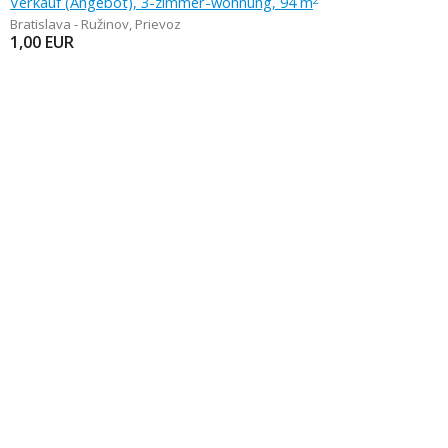
Verkauf (Angebot), 3-zimmer-wohnung, 94 m
Bratislava - Ružinov
,
Prievoz
1,00
EUR