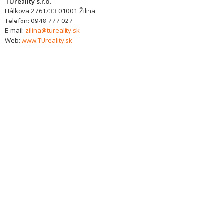
TUreality s.r.o.
Hálkova 2761/33
01001
Žilina
Telefon:
0948 777 027
E-mail:
zilina@tureality.sk
Web:
www.TUreality.sk