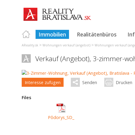
Immobilien
Realitätenbüros
In
>
>
AReality.sk
Wohnungen verkauf (angebot)
Wohnungen verkauf (angeb
Verkauf (Angebot), 3-zimmer-w
Interesse zufügen
Senden
Drucken
Files
Pôdorys_SD_