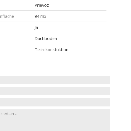
Prievoz
fläche
94 m3
Ja
Dachboden
Teilrekonstuktion