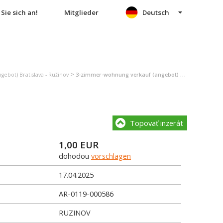
Sie sich an!
Mitglieder
Deutsch
>
ebot) Bratislava - Ružinov
3-zimmer-wohnung verkauf (angebot) Bratislava - Ružinov
Topovať inzerát
1,00
EUR
dohodou
vorschlagen
17.04.2025
AR-0119-000586
RUZINOV