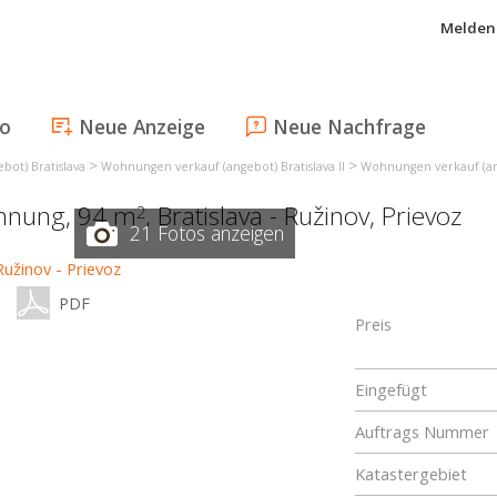
Melden 
fo
Neue Anzeige
Neue Nachfrage
>
>
ot) Bratislava
Wohnungen verkauf (angebot) Bratislava II
Wohnungen verkauf (ang
ohnung, 94 m
,
Bratislava - Ružinov
,
Prievoz
2
21 Fotos anzeigen
PDF
Preis
Eingefügt
Auftrags Nummer
Katastergebiet