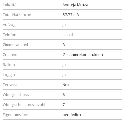
Lokalität
Andreja Mráza
Total Nutzfläche
57.77 m3
Aufzug
Ja
Telefon
ist nicht
Zimmeranzahl
3
Zustand
Gessamrekonstruktion
Balkon
Ja
Loggia
Ja
Terrasse
Nein
Obergeschoss
6
Obergschossanzanzahl
7
Eigentumsform
persönlich