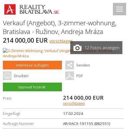
Verkauf (Angebot), 3-zimmer-wohnung,
Bratislava - Ružinov
,
Andreja Mráza
214 000,00 EUR
vorschlagen
12 Fotos anzeigen
Interesse zufügen
Senden
Drucken
PDF
topovať inzerát
214 000,00
EUR
Preis
vorschlagen
Eingefügt
17.02.2024
Auftrags Nummer
AR-0ACX-191155 (BB2551)