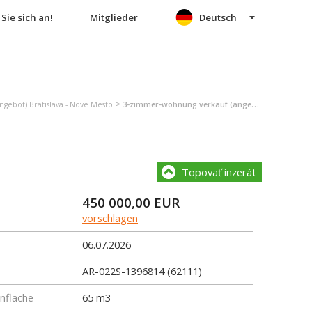
Sie sich an!
Mitglieder
Deutsch
>
gebot) Bratislava - Nové Mesto
3-zimmer-wohnung verkauf (angebot) Bratislava - Nové Mesto
Topovať inzerát
450 000,00
EUR
vorschlagen
06.07.2026
AR-022S-1396814 (62111)
fläche
65 m3