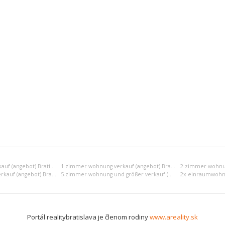
Einraumwohnung verkauf (angebot) Bratislava III
1-zimmer-wohnung verkauf (angebot) Bratislava III
4-zimmer-wohnung verkauf (angebot) Bratislava III
5-zimmer-wohnung und größer verkauf (angebot) Bratislava III
Portál realitybratislava je členom rodiny
www.areality.sk