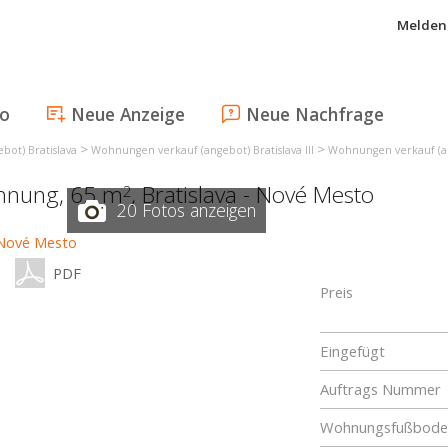
Melden 
fo
Neue Anzeige
Neue Nachfrage
>
>
ot) Bratislava
Wohnungen verkauf (angebot) Bratislava III
Wohnungen verkauf (an
ohnung, 65 m
,
Bratislava - Nové Mesto
2
20 Fotos anzeigen
PDF
Preis
Eingefügt
Auftrags Nummer
Wohnungsfußboden