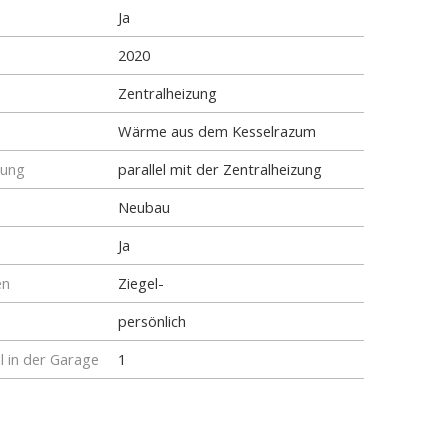
Ja
2020
Zentralheizung
Wärme aus dem Kesselrazum
tung
parallel mit der Zentralheizung
Neubau
Ja
en
Ziegel-
persönlich
l in der Garage
1