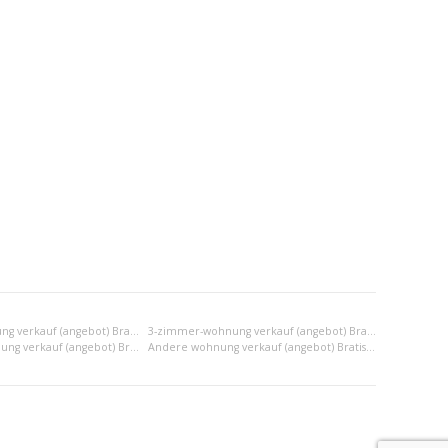
2-zimmer-wohnung verkauf (angebot) Bratislava III
3-zimmer-wohnung verkauf (angebot) Bratislava III
2x einraumwohnung verkauf (angebot) Bratislava III
Andere wohnung verkauf (angebot) Bratislava III