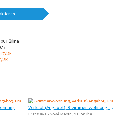
ktieren
1001
Žilina
027
lity.sk
y.sk
wohnung
Verkauf (Angebot), 3-zimmer-wohnung, 132 m
Bratislava - Nové Mesto
,
Na Revíne