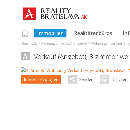
Immobilien
Realitätenbüros
In
>
>
AReality.sk
Wohnungen verkauf (angebot)
Wohnungen verkauf (angeb
Verkauf (Angebot), 3-zimmer-w
Interesse zufügen
Senden
Drucken