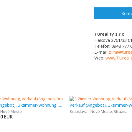
Konta
TUreality s.r.o.
Hálkova 2761/33
0
Telefon:
0948 777 
E-mail:
zilina@turea
Web:
www.TUrealit
Verkauf (Angebot), 3-zimmer-wohnung, 91,11 m
Verkauf (Angebot), 3-zimmer-
- Nové Mesto
Bratislava - Nové Mesto
,
Strážna
00
EUR