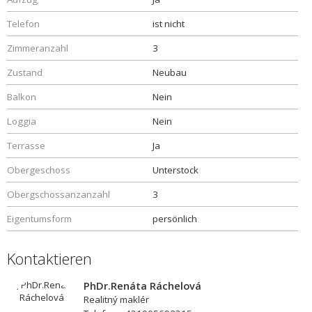
Telefon
ist nicht
Zimmeranzahl
3
Zustand
Neubau
Balkon
Nein
Loggia
Nein
Terrasse
Ja
Obergeschoss
Unterstock
Obergschossanzanzahl
3
Eigentumsform
persönlich
Kontaktieren
PhDr.Renáta Ráchelová
Realitný maklér