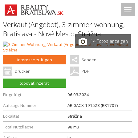
Verkauf (Angebot), 3-zimmer-wohnung,
Bratislava - Nové Mesto
,
Strážna
14 Fotos anzeigen
Interesse zufügen
Senden
Drucken
PDF
topovať inzerát
Eingefügt
06.03.2024
Auftrags Nummer
AR-0ACX-191528 (RR1707)
Lokalität
Strážna
Total Nutzfläche
98 m3
Aufzug
Ja