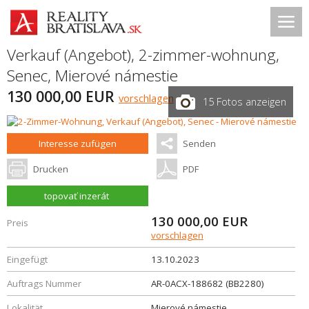
Verkauf (Angebot), 2-zimmer-wohnung,
Senec
,
Mierové námestie
130 000,00 EUR
vorschlagen
15 Fotos anzeigen
Interesse zufügen
Senden
Drucken
PDF
topovať inzerát
130 000,00
EUR
Preis
vorschlagen
Eingefügt
13.10.2023
Auftrags Nummer
AR-0ACX-188682 (BB2280)
Lokalität
Mierové námestie