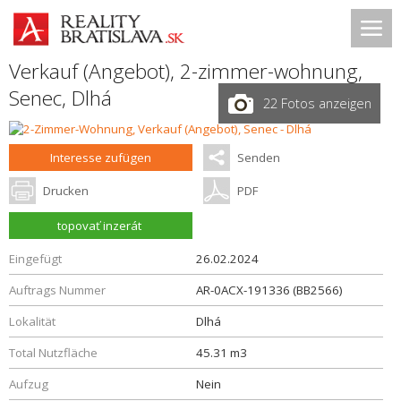
Verkauf (Angebot), 2-zimmer-wohnung,
Senec
,
Dlhá
22 Fotos anzeigen
Interesse zufügen
Senden
Drucken
PDF
topovať inzerát
Eingefügt
26.02.2024
Auftrags Nummer
AR-0ACX-191336 (BB2566)
Lokalität
Dlhá
Total Nutzfläche
45.31 m3
Aufzug
Nein