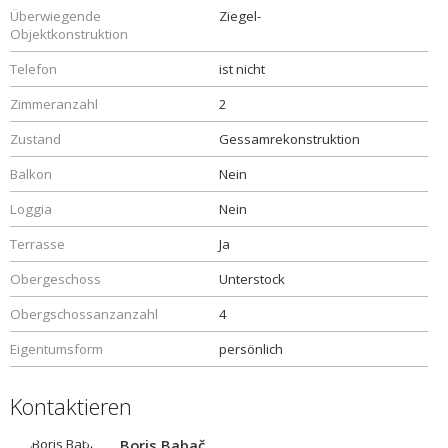
Überwiegende
Ziegel-
Objektkonstruktion
Telefon
ist nicht
Zimmeranzahl
2
Zustand
Gessamrekonstruktion
Balkon
Nein
Loggia
Nein
Terrasse
Ja
Obergeschoss
Unterstock
Obergschossanzanzahl
4
Eigentumsform
persönlich
Kontaktieren
Boris Babač