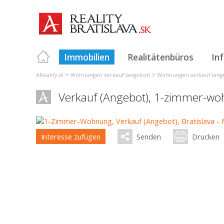
Immobilien
Realitätenbüros
In
>
>
AReality.sk
Wohnungen verkauf (angebot)
Wohnungen verkauf (angeb
Verkauf (Angebot), 1-zimmer-w
Interesse zufügen
Senden
Drucken