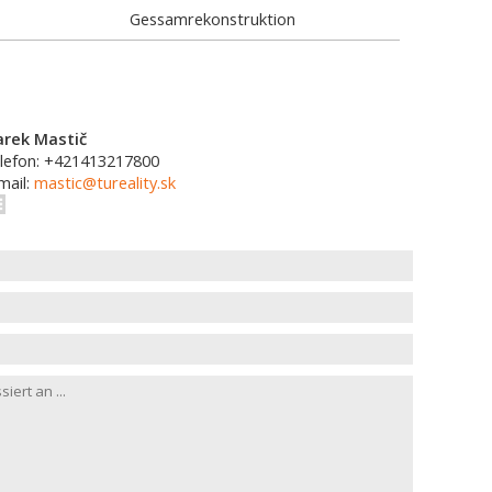
Gessamrekonstruktion
rek Mastič
lefon: +421413217800
mail:
mastic@tureality.sk