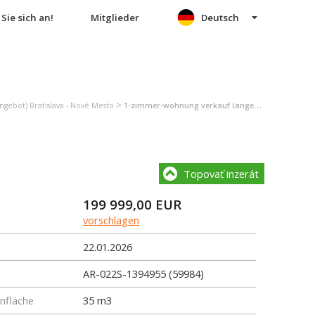
Sie sich an!
Mitglieder
Deutsch
>
gebot) Bratislava - Nové Mesto
1-zimmer-wohnung verkauf (angebot) Bratislava - Nové Mesto
Topovať inzerát
199 999,00
EUR
vorschlagen
22.01.2026
AR-022S-1394955 (59984)
fläche
35 m3