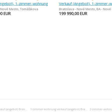
Angebot), 1-zimmer-wohnung
- Nové Mesto
,
Tomášikova
Bratislava - Nové Mesto
,
BA - Nové
00
EUR
199 990,00
EUR
Einraumwohnung verkauf (angebot) Bratislava III
1-zimmer-wohnung verkauf (angebot) Bratislava III