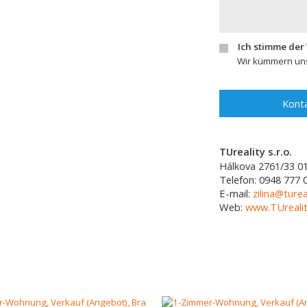
Ich stimme der
Wir kümmern uns
Konta
TUreality s.r.o.
Hálkova 2761/33
0
Telefon:
0948 777 
E-mail:
zilina@turea
Web:
www.TUrealit