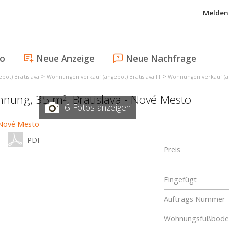
Melden 
fo
Neue Anzeige
Neue Nachfrage
>
>
ot) Bratislava
Wohnungen verkauf (angebot) Bratislava III
Wohnungen verkauf (an
ohnung, 35 m
,
Bratislava - Nové Mesto
2
6 Fotos anzeigen
PDF
Preis
Eingefügt
Auftrags Nummer
Wohnungsfußboden