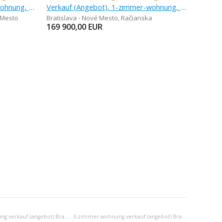
Verkauf (Angebot), 1-zimmer-wohnung, 30 m
Verkauf (Angebot), 1-zimmer-wohnung, 28,42 m
 Mesto
Bratislava - Nové Mesto
,
Račianska
169 900,00
EUR
2-zimmer-wohnung verkauf (angebot) Bratislava III
3-zimmer-wohnung verkauf (angebot) Bratislava III