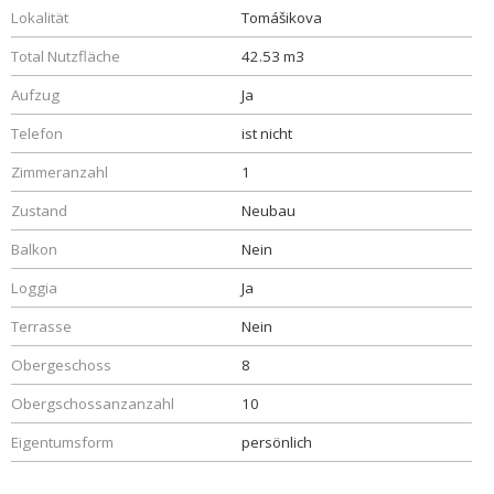
Lokalität
Tomášikova
Total Nutzfläche
42.53 m3
Aufzug
Ja
Telefon
ist nicht
Zimmeranzahl
1
Zustand
Neubau
Balkon
Nein
Loggia
Ja
Terrasse
Nein
Obergeschoss
8
Obergschossanzanzahl
10
Eigentumsform
persönlich