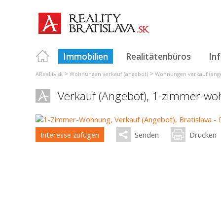
Immobilien
Realitätenbüros
In
>
>
AReality.sk
Wohnungen verkauf (angebot)
Wohnungen verkauf (angeb
Verkauf (Angebot), 1-zimmer-w
Interesse zufügen
Senden
Drucken