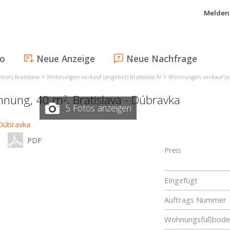
Melden 
fo
Neue Anzeige
Neue Nachfrage
>
>
ot) Bratislava
Wohnungen verkauf (angebot) Bratislava IV
Wohnungen verkauf (an
ohnung, 40 m
,
Bratislava - Dúbravka
2
5 Fotos anzeigen
PDF
Preis
Eingefügt
Auftrags Nummer
Wohnungsfußboden