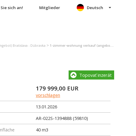
Sie sich an!
Mitglieder
Deutsch
>
gebot) Bratislava - Dúbravka
1-zimmer-wohnung verkauf (angebot) Bratislava - Dúbravka
Topovať inzerát
179 999,00
EUR
vorschlagen
13.01.2026
AR-022S-1394888 (59810)
fläche
40 m3