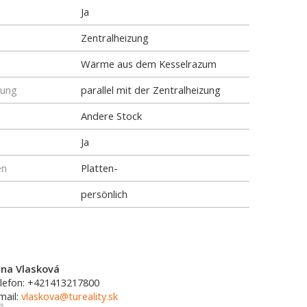
Ja
Zentralheizung
Wärme aus dem Kesselrazum
tung
parallel mit der Zentralheizung
Andere Stock
Ja
en
Platten-
persönlich
na Vlasková
lefon: +421413217800
mail:
vlaskova@tureality.sk