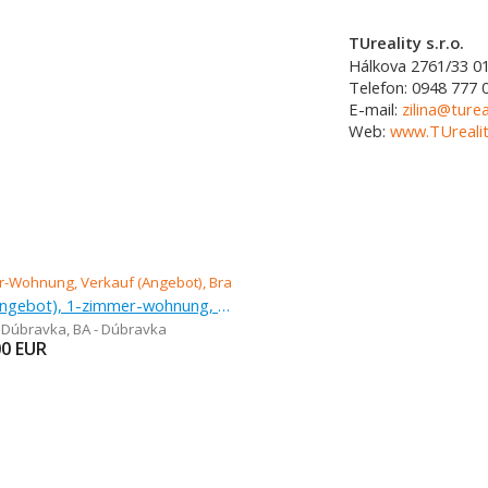
TUreality s.r.o.
Hálkova 2761/33
0
Telefon:
0948 777 
E-mail:
zilina@turea
Web:
www.TUrealit
Verkauf (Angebot), 1-zimmer-wohnung, 38 m
- Dúbravka
,
BA - Dúbravka
00
EUR