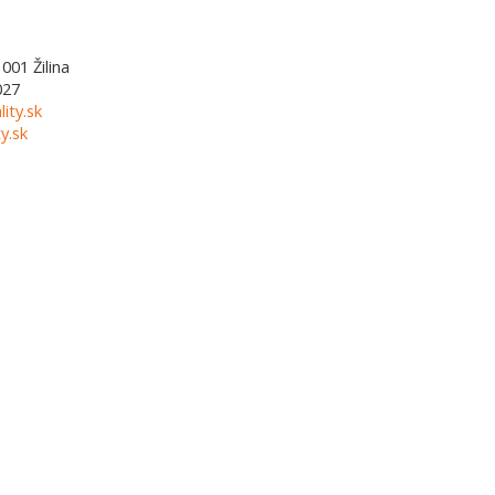
1001
Žilina
027
lity.sk
y.sk