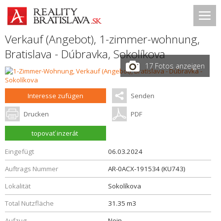
Verkauf (Angebot), 1-zimmer-wohnung,
Bratislava - Dúbravka
,
Sokolíkova
17 Fotos anzeigen
Interesse zufügen
Senden
Drucken
PDF
topovať inzerát
Eingefügt
06.03.2024
Auftrags Nummer
AR-0ACX-191534 (KU743)
Lokalität
Sokolíkova
Total Nutzfläche
31.35 m3
Aufzug
Nein