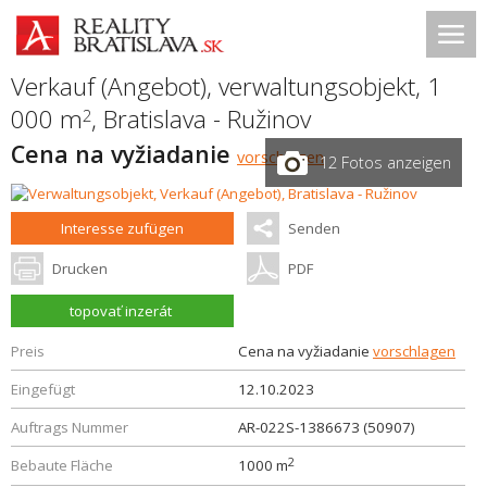
Verkauf (Angebot), verwaltungsobjekt, 1
000 m
,
Bratislava - Ružinov
2
Cena na vyžiadanie
vorschlagen
12 Fotos anzeigen
Interesse zufügen
Senden
Drucken
PDF
topovať inzerát
Preis
Cena na vyžiadanie
vorschlagen
Eingefügt
12.10.2023
Auftrags Nummer
AR-022S-1386673 (50907)
2
Bebaute Fläche
1000 m