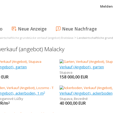
Melden 
fo
Neue Anzeige
Neue Nachfrage
>
irtschaftliche grundstücke verkauf (angebot) Bratislava
Landwirtschaftliche grund
verkauf (angebot) Malacky
Angebot), garten
Verkauf (Angebot), garten
Stupava
0
EUR
158 000,00
EUR
Angebot), ackerboden, 1 m
Verkauf (Angebot), ackerboden
2
roganové Lúčky
Stupava
,
Bezedné
UR/m
40 000,00
EUR
2