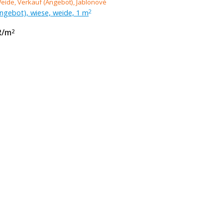
ngebot), wiese, weide, 1 m
2
R/m
2