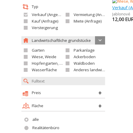
Typ
Verkauf (A
Jablonové
Verkauf (Angebot)
Vermietung (Angebot)
12,00
EU
Kauf (Anfrage)
Miete (Anfrage)
Versteigerung
Landwirtschaftliche grundstücke
Garten
Parkanlage
Wiese, Weide
Ackerboden
Hopfengarten, Weingarten
Waldboden
Wasserfläche
Anderes landwirtschaftliches Grundstück
Preis
Fläche
alle
Realitätenbüro