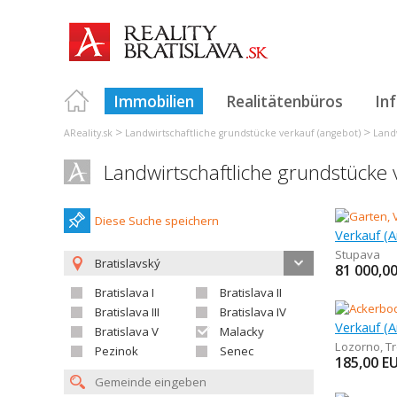
Immobilien
Realitätenbüros
In
>
>
AReality.sk
Landwirtschaftliche grundstücke verkauf (angebot)
Landw
Landwirtschaftliche grundstücke 
Diese Suche speichern
Verkauf (
Stupava
Bratislavský
81 000,0
Bratislava I
Bratislava II
Bratislava III
Bratislava IV
Verkauf (
Bratislava V
Malacky
Lozorno
,
T
Pezinok
Senec
185,00
E