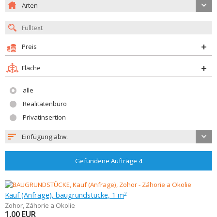
Arten
Preis
Fläche
alle
Realitätenbüro
Privatinsertion
Einfügung abw.
Gefundene Aufträge
4
Kauf (Anfrage), baugrundstücke, 1 m
2
Zohor
,
Záhorie a Okolie
1,00
EUR