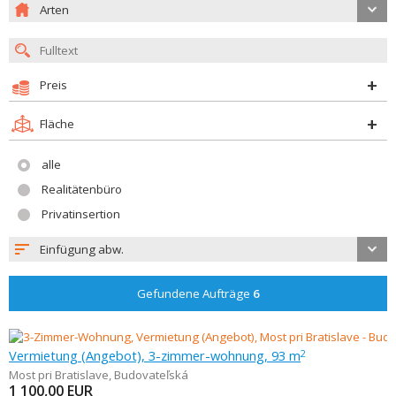
Arten
Preis
Fläche
alle
Realitätenbüro
Privatinsertion
Einfügung abw.
Gefundene Aufträge
6
Vermietung (Angebot), 3-zimmer-wohnung, 93 m
2
Most pri Bratislave
,
Budovateľská
1 100,00
EUR