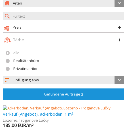
Arten
Preis
Fläche
alle
Realitätenbüro
Privatinsertion
Einfügung abw.
Gefundene Aufträge
2
Verkauf (Angebot), ackerboden, 1 m
2
Lozorno
,
Troganové Lúčky
185,00
EUR/m
2