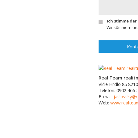
Ich stimme der
Wir kümmern uns
Konta
Real Team realitná
Vlčie Hrdlo 85
8210
Telefon:
0902 466 
E-mail:
jaslovsky@r
Web:
www.realtea