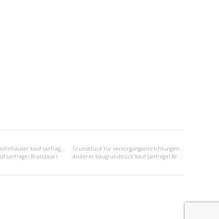
Grundstück für wohnhäuser kauf (anfrage) Bratislava I
Grundstück für versorgungseinrichtungen kauf (anfrage) Bratislava I
f (anfrage) Bratislava I
Anderes baugrundstück kauf (anfrage) Bratislava I