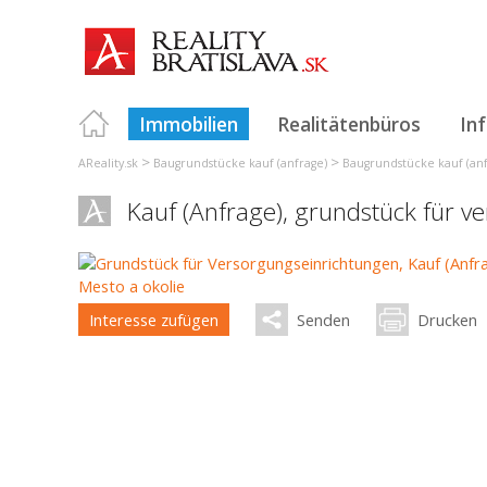
Immobilien
Realitätenbüros
In
>
>
AReality.sk
Baugrundstücke kauf (anfrage)
Baugrundstücke kauf (anfr
Kauf (Anfrage), grundstück für 
Interesse zufügen
Senden
Drucken