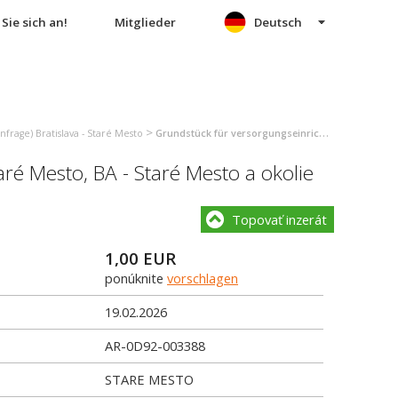
Sie sich an!
Mitglieder
Deutsch
>
frage) Bratislava - Staré Mesto
Grundstück für versorgungseinrichtungen kauf (anfrage) Bratislava - Staré Mesto
taré Mesto
,
BA - Staré Mesto a okolie
Topovať inzerát
1,00
EUR
ponúknite
vorschlagen
19.02.2026
AR-0D92-003388
STARE MESTO