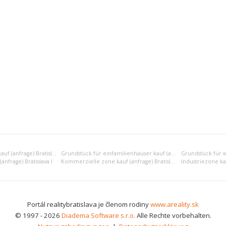
Erholungsgrundstück kauf (anfrage) Bratislava I
Grundstück für einfamilienhäuser kauf (anfrage) Bratislava I
nfrage) Bratislava I
Kommerzielle zone kauf (anfrage) Bratislava I
Industriezone kau
Portál realitybratislava je členom rodiny
www.areality.sk
© 1997 - 2026
Diadema Software s.r.o.
Alle Rechte vorbehalten.