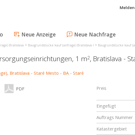
Melden 
fo
Neue Anzeige
Neue Nachfrage
>
>
age) Bratislava
Baugrundstücke kauf (anfrage) Bratislava I
Baugrundstücke kauf (an
versorgungseinrichtungen, 1 m
,
Bratislava - S
2
Preis
PDF
Eingefügt
Auftrags Nummer
Katastergebiet