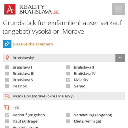
Grundstück für einfamilienhäuser verkauf
(angebot) Vysoká pri Morave
Diese Suche speichern
Bratislavský
Bratislava I
Bratislava II
Bratislava III
Bratislava IV
Bratislava V
Malacky
Pezinok
Senec
Typ
Verkauf (Angebot)
Vermietung (Angebot)
Kauf (Anfrage)
Miete (Anfrage)
Versteigerung