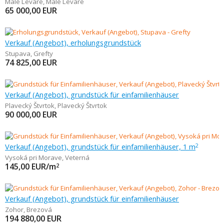
Malé Leváre
,
Malé Leváre
65 000,00
EUR
Verkauf (Angebot), erholungsgrundstück
Stupava
,
Grefty
74 825,00
EUR
Verkauf (Angebot), grundstück für einfamilienhäuser
Plavecký Štvrtok
,
Plavecký Štvrtok
90 000,00
EUR
Verkauf (Angebot), grundstück für einfamilienhäuser, 1 m
2
Vysoká pri Morave
,
Veterná
145,00
EUR/m
2
Verkauf (Angebot), grundstück für einfamilienhäuser
Zohor
,
Brezová
194 880,00
EUR