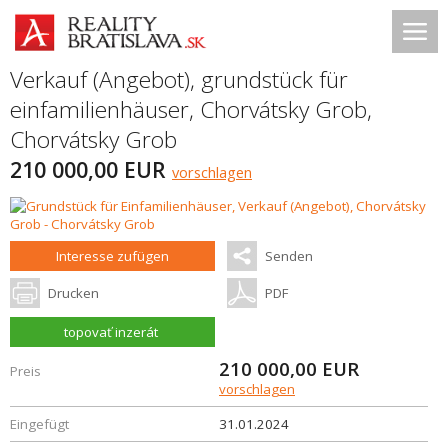
Verkauf (Angebot), grundstück für
einfamilienhäuser,
Chorvátsky Grob
,
Chorvátsky Grob
210 000,00 EUR
vorschlagen
Interesse zufügen
Senden
Drucken
PDF
topovať inzerát
210 000,00
EUR
Preis
vorschlagen
Eingefügt
31.01.2024