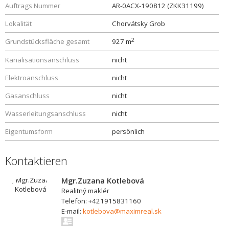
Auftrags Nummer
AR-0ACX-190812 (ZKK31199)
Lokalität
Chorvátsky Grob
2
Grundstücksfläche gesamt
927 m
Kanalisationsanschluss
nicht
Elektroanschluss
nicht
Gasanschluss
nicht
Wasserleitungsanschluss
nicht
Eigentumsform
persönlich
Kontaktieren
Mgr.Zuzana Kotlebová
Realitný maklér
Telefon: +421915831160
E-mail:
kotlebova@maximreal.sk