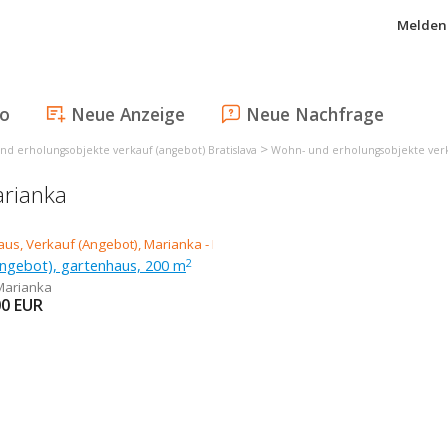
Melden 
fo
Neue Anzeige
Neue Nachfrage
>
d erholungsobjekte verkauf (angebot) Bratislava
Wohn- und erholungsobjekte verk
arianka
Angebot), gartenhaus, 200 m
2
Marianka
00
EUR