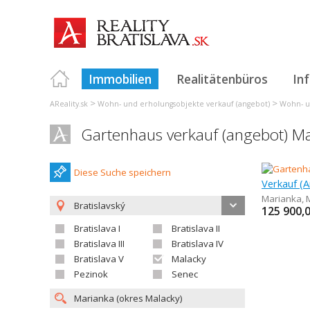
Immobilien
Realitätenbüros
In
>
>
AReality.sk
Wohn- und erholungsobjekte verkauf (angebot)
Wohn- un
Gartenhaus verkauf (angebot) M
Diese Suche speichern
Verkauf (
Marianka
,
Bratislavský
125 900,
Bratislava I
Bratislava II
Bratislava III
Bratislava IV
Bratislava V
Malacky
Pezinok
Senec