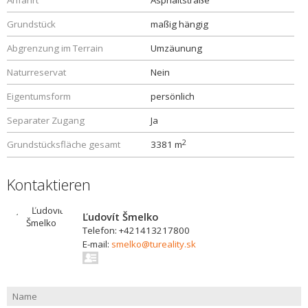
Anfahrt
Asphaltstraße
Grundstück
maßig hängig
Abgrenzung im Terrain
Umzäunung
Naturreservat
Nein
Eigentumsform
persönlich
Separater Zugang
Ja
2
Grundstücksfläche gesamt
3381 m
Kontaktieren
Ľudovít Šmelko
Telefon: +421413217800
E-mail:
smelko@tureality.sk