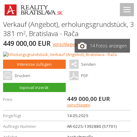
Verkauf (Angebot), erholungsgrundstück, 3
381 m
,
Bratislava - Rača
2
449 000,00 EUR
vorschlagen
14 Fotos anzeigen
Interesse zufügen
Senden
Drucken
PDF
topovať inzerát
449 000,00
EUR
Preis
vorschlagen
Eingefügt
14.05.2025
Auftrags Nummer
AR-022S-1392880 (57701)