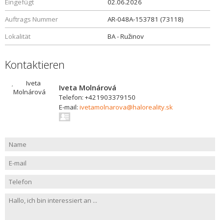
Eingefügt
02.06.2026
Auftrags Nummer
AR-048A-153781 (73118)
Lokalität
BA - Ružinov
Kontaktieren
Iveta Molnárová
Telefon: +421903379150
E-mail:
ivetamolnarova@haloreality.sk