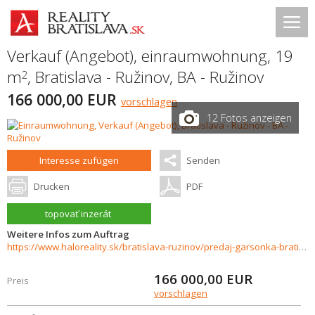
Verkauf (Angebot), einraumwohnung, 19
m
,
Bratislava - Ružinov
,
BA - Ružinov
2
166 000,00 EUR
vorschlagen
12 Fotos anzeigen
Interesse zufügen
Senden
Drucken
PDF
topovať inzerát
Weitere Infos zum Auftrag
https://www.haloreality.sk/bratislava-ruzinov/predaj-garsonka-bratislava-ruzinov-jasikova-ulica/73118
166 000,00
EUR
Preis
vorschlagen