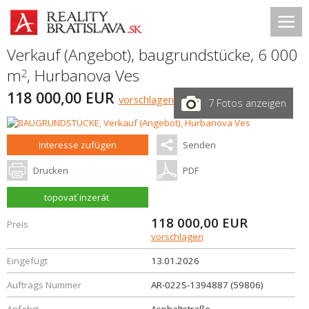
Verkauf (Angebot), baugrundstücke, 6 000
m
,
Hurbanova Ves
2
118 000,00 EUR
vorschlagen
7 Fotos anzeigen
Interesse zufügen
Senden
Drucken
PDF
topovať inzerát
118 000,00
EUR
Preis
vorschlagen
Eingefügt
13.01.2026
Auftrags Nummer
AR-022S-1394887 (59806)