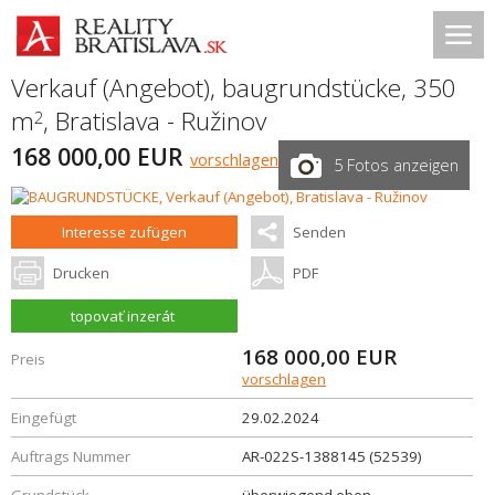
Verkauf (Angebot), baugrundstücke, 350
m
,
Bratislava - Ružinov
2
168 000,00 EUR
vorschlagen
5 Fotos anzeigen
Interesse zufügen
Senden
Drucken
PDF
topovať inzerát
168 000,00
EUR
Preis
vorschlagen
Eingefügt
29.02.2024
Auftrags Nummer
AR-022S-1388145 (52539)