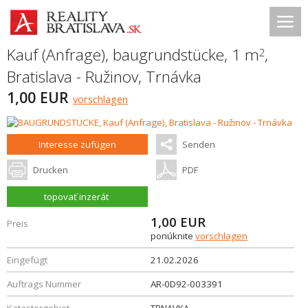
Kauf (Anfrage), baugrundstücke, 1 m
,
2
Bratislava - Ružinov
,
Trnávka
1,00 EUR
vorschlagen
Interesse zufügen
Senden
Drucken
PDF
topovať inzerát
1,00
EUR
Preis
ponúknite
vorschlagen
Eingefügt
21.02.2026
Auftrags Nummer
AR-0D92-003391