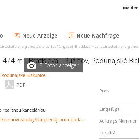
Melden 
fo
Neue Anzeige
Neue Nachfrage
>
irtschaftliche grundstücke verkauf (angebot) Bratislava
Landwirtschaftliche grundst
6 474 m
,
Bratislava - Ružinov
,
Podunajské Bis
2
8 Fotos anzeigen
PDF
Preis
Eingefügt
realitnou kanceláriou.
https://www.reality-bratislava.sk/predaj-pozemky-pozemkov-novostavby/Na-predaj-orna-poda-6-474-m2-v-lokalite-Bajdelska-luka-Podunajske-Biskupice-37472/?utm_source=areality&utm_medium=xml&utm_term=37472&utm_content=chalupa&utm_campaign=portaly
Auftrags Nummer
Lokalität