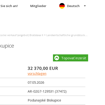
Sie sich an!
Mitglieder
Deutsch
>
ücke verkauf (angebot) Bratislava II
Landwirtschaftliche grundstücke verkauf (angebot) Bratislava - Ružinov
kupice
Topovať inzerát
32 370,00
EUR
vorschlagen
07.05.2026
AR-02G7-129531 (37472)
Podunajské Biskupice