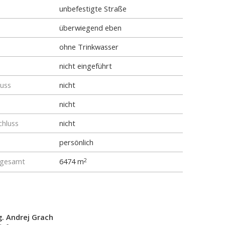
unbefestigte Straße
überwiegend eben
ohne Trinkwasser
nicht eingeführt
luss
nicht
nicht
chluss
nicht
persönlich
 gesamt
6474 m
2
g. Andrej Grach