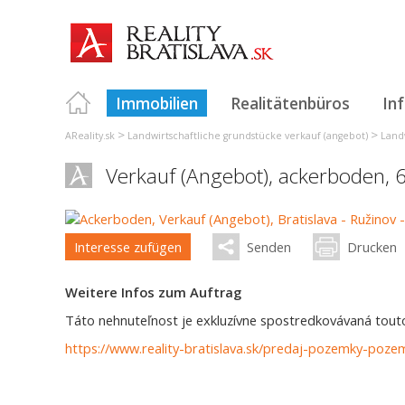
Immobilien
Realitätenbüros
In
>
>
AReality.sk
Landwirtschaftliche grundstücke verkauf (angebot)
Landw
Verkauf (Angebot), ackerboden, 
Interesse zufügen
Senden
Drucken
Weitere Infos zum Auftrag
Táto nehnuteľnost je exkluzívne spostredkovávaná touto 