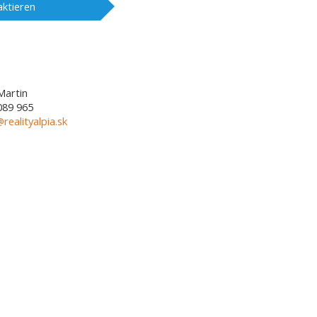
ktieren
Martin
089 965
@realityalpia.sk