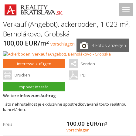
Verkauf (Angebot), ackerboden, 1 023 m
,
2
Bernolákovo
,
Grobská
100,00 EUR/m
2
vorschlagen
4 Fotos anzeigen
Interesse zufügen
Senden
Drucken
PDF
topovať inzerát
Weitere Infos zum Auftrag
Táto nehnuteľnost je exkluzívne spostredkovávaná touto realitnou
kanceláriou.
100,00
EUR/m
2
Preis
vorschlagen