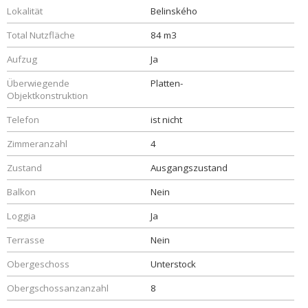
Lokalität
Belinského
Total Nutzfläche
84 m3
Aufzug
Ja
Überwiegende
Platten-
Objektkonstruktion
Telefon
ist nicht
Zimmeranzahl
4
Zustand
Ausgangszustand
Balkon
Nein
Loggia
Ja
Terrasse
Nein
Obergeschoss
Unterstock
Obergschossanzanzahl
8