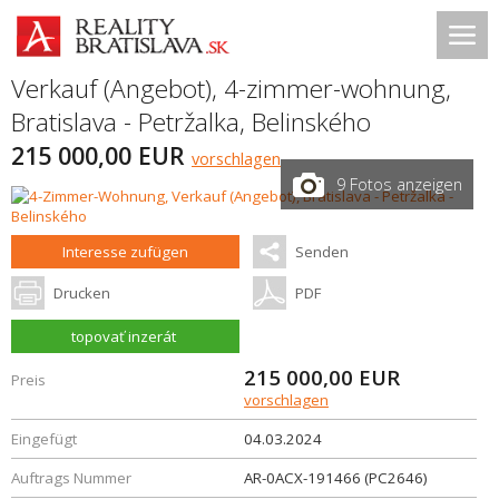
Verkauf (Angebot), 4-zimmer-wohnung,
Bratislava - Petržalka
,
Belinského
215 000,00 EUR
vorschlagen
9 Fotos anzeigen
Interesse zufügen
Senden
Drucken
PDF
topovať inzerát
215 000,00
EUR
Preis
vorschlagen
Eingefügt
04.03.2024
Auftrags Nummer
AR-0ACX-191466 (PC2646)