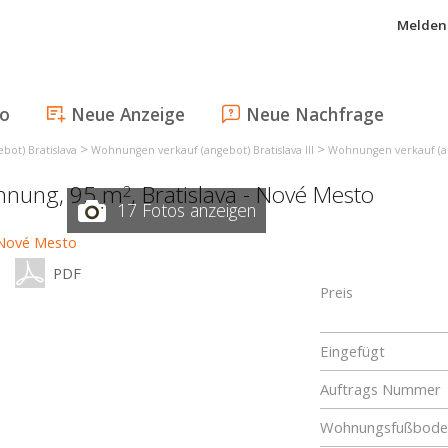
Melden 
fo
Neue Anzeige
Neue Nachfrage
>
>
ot) Bratislava
Wohnungen verkauf (angebot) Bratislava III
Wohnungen verkauf (an
ohnung, 95 m
,
Bratislava - Nové Mesto
2
17 Fotos anzeigen
PDF
Preis
Eingefügt
Auftrags Nummer
Wohnungsfußboden