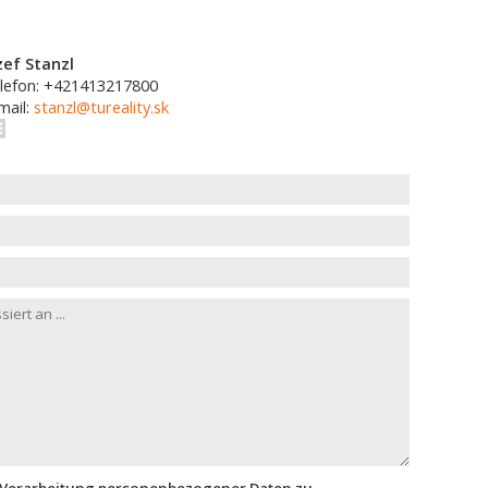
zef Stanzl
lefon: +421413217800
mail:
stanzl@tureality.sk