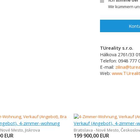
Ich stimme der
Wir kümmern uns
Konta
TUreality s.r.o.
Hálkova 2761/33
0
Telefon:
0948 777 
E-mail:
zilina@turea
Web:
www.TUrealit
Angebot), 4-zimmer-wohnung
Verkauf (Angebot), 4-zimmer-
- Nové Mesto
,
Jiskrova
Bratislava - Nové Mesto
,
Československýc
00
EUR
199 900,00
EUR