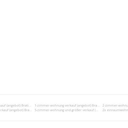
Einraumwohnung verkauf (angebot) Bratislava III
1-zimmer-wohnung verkauf (angebot) Bratislava III
4-zimmer-wohnung verkauf (angebot) Bratislava III
5-zimmer-wohnung und größer verkauf (angebot) Bratislava III