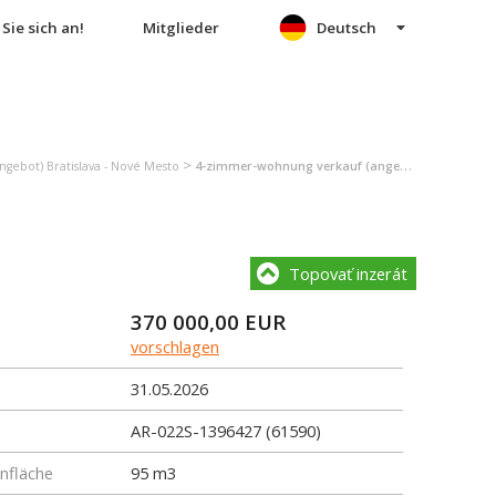
Sie sich an!
Mitglieder
Deutsch
>
gebot) Bratislava - Nové Mesto
4-zimmer-wohnung verkauf (angebot) Bratislava - Nové Mesto
Topovať inzerát
370 000,00
EUR
vorschlagen
31.05.2026
AR-022S-1396427 (61590)
fläche
95 m3