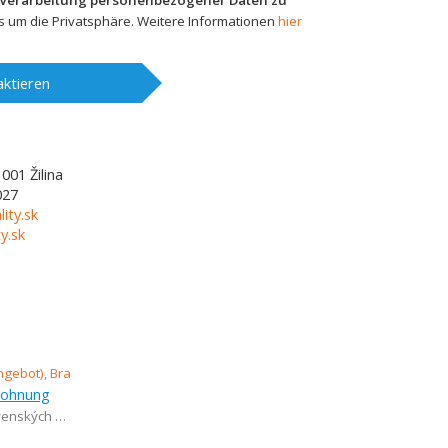
 Verarbeitung personenbezogener Daten zu
 um die Privatsphäre. Weitere Informationen
hier
ktieren
1001
Žilina
027
lity.sk
y.sk
wohnung
h parašutistov