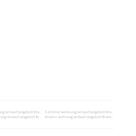
2-zimmer-wohnung verkauf (angebot) Bratislava III
3-zimmer-wohnung verkauf (angebot) Bratislava III
2x einraumwohnung verkauf (angebot) Bratislava III
Andere wohnung verkauf (angebot) Bratislava III