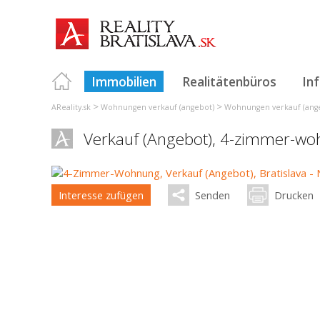
Immobilien
Realitätenbüros
In
>
>
AReality.sk
Wohnungen verkauf (angebot)
Wohnungen verkauf (angeb
Verkauf (Angebot), 4-zimmer-w
Interesse zufügen
Senden
Drucken