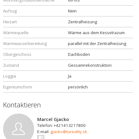
Wohnungsfußbodenfläche
66 m3
Aufzug
Nein
Heizart
Zentralheizung
Wärmequelle
Wärme aus dem Kesselrazum
Warmwasserbereitung
parallel mit der Zentralheizung
Obergeschoss
Dachboden
Zustand
Gessamrekonstruktion
Loggia
Ja
Eigentumsform
persönlich
Kontaktieren
Marcel Gjacko
Telefon: +421413217800
E-mail:
gjacko@tureality.sk