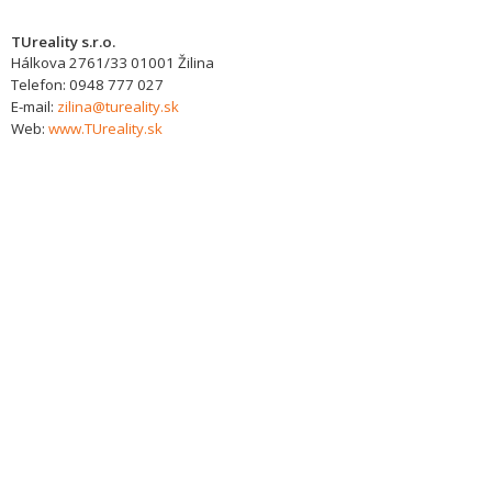
TUreality s.r.o.
Hálkova 2761/33
01001
Žilina
Telefon:
0948 777 027
E-mail:
zilina@tureality.sk
Web:
www.TUreality.sk