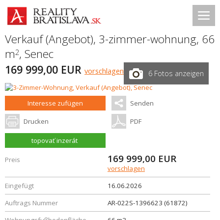
Verkauf (Angebot), 3-zimmer-wohnung, 66
m
,
Senec
2
169 999,00 EUR
vorschlagen
6 Fotos anzeigen
Interesse zufügen
Senden
Drucken
PDF
topovať inzerát
169 999,00
EUR
Preis
vorschlagen
Eingefügt
16.06.2026
Auftrags Nummer
AR-022S-1396623 (61872)