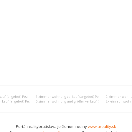
Einraumwohnung verkauf (angebot) Pezinok
1-zimmer-wohnung verkauf (angebot) Pezinok
4-zimmer-wohnung verkauf (angebot) Pezinok
5-zimmer-wohnung und größer verkauf (angebot) Pezinok
Portál realitybratislava je členom rodiny
www.areality.sk