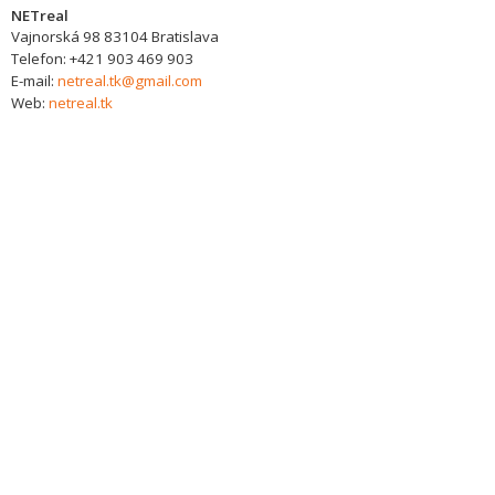
NETreal
Vajnorská 98
83104
Bratislava
Telefon:
+421 903 469 903
E-mail:
netreal.tk@gmail.com
Web:
netreal.tk