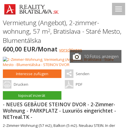
Vermietung (Angebot), 2-zimmer-
wohnung, 57 m
,
Bratislava - Staré Mesto
,
2
Blumentálska
600,00 EUR/Monat
vorschlagen
10 Fotos anzeigen
Interesse zufügen
Senden
Drucken
PDF
topovať inzerát
- NEUES GEBÄUDE STEINOV DVOR - 2-Zimmer-
Wohnung - PARKPLATZ - Luxuriös eingerichtet -
NETreal.TK -
2-Zimmer-Wohnung (57 m2), Balkon (5 m2). Neubau STEIN. In der