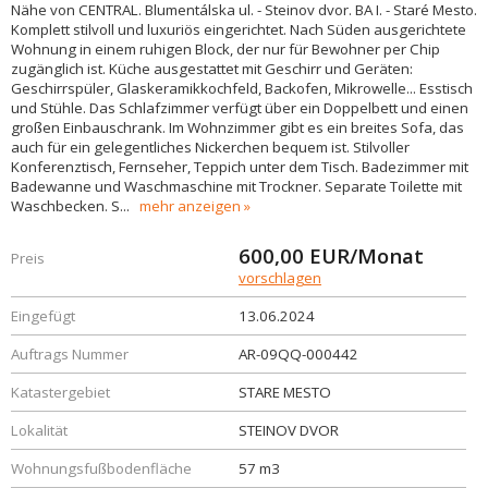
Nähe von CENTRAL. Blumentálska ul. - Steinov dvor. BA I. - Staré Mesto.
Komplett stilvoll und luxuriös eingerichtet. Nach Süden ausgerichtete
Wohnung in einem ruhigen Block, der nur für Bewohner per Chip
zugänglich ist. Küche ausgestattet mit Geschirr und Geräten:
Geschirrspüler, Glaskeramikkochfeld, Backofen, Mikrowelle... Esstisch
und Stühle. Das Schlafzimmer verfügt über ein Doppelbett und einen
großen Einbauschrank. Im Wohnzimmer gibt es ein breites Sofa, das
auch für ein gelegentliches Nickerchen bequem ist. Stilvoller
Konferenztisch, Fernseher, Teppich unter dem Tisch. Badezimmer mit
Badewanne und Waschmaschine mit Trockner. Separate Toilette mit
Waschbecken. S
...
mehr anzeigen
600,00
EUR/Monat
Preis
vorschlagen
Eingefügt
13.06.2024
Auftrags Nummer
AR-09QQ-000442
Katastergebiet
STARE MESTO
Lokalität
STEINOV DVOR
Wohnungsfußbodenfläche
57 m3