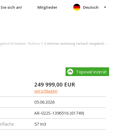
Sie sich an!
Mitglieder
Deutsch
>
ebot) Bratislava - Ružinov
2-zimmer-wohnung verkauf (angebot) Bratislava - Ružinov
Topovať inzerát
249 999,00
EUR
vorschlagen
05.06.2026
AR-022S-1396516 (61749)
fläche
57 m3