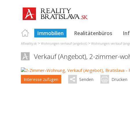
Immobilien
Realitätenbüros
In
>
>
AReality.sk
Wohnungen verkauf (angebot)
Wohnungen verkauf (angeb
Verkauf (Angebot), 2-zimmer-w
Interesse zufügen
Senden
Drucken