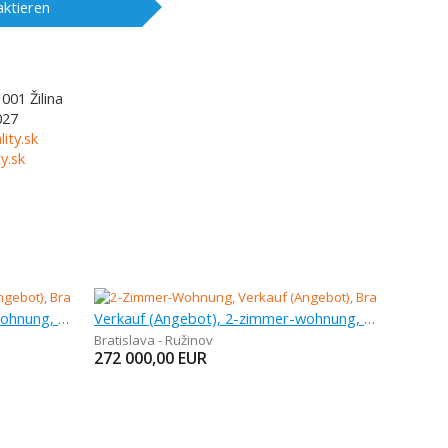
ktieren
1001
Žilina
027
lity.sk
y.sk
Verkauf (Angebot), 2-zimmer-wohnung, 54,2 m
Verkauf (Angebot), 2-zimmer-wohnung, 55 m
Bratislava - Ružinov
272 000,00
EUR