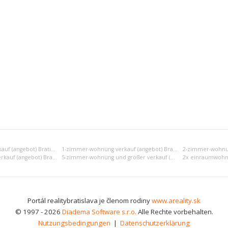
Einraumwohnung verkauf (angebot) Bratislava II
1-zimmer-wohnung verkauf (angebot) Bratislava II
4-zimmer-wohnung verkauf (angebot) Bratislava II
5-zimmer-wohnung und größer verkauf (angebot) Bratislava II
Portál realitybratislava je členom rodiny
www.areality.sk
© 1997 - 2026
Diadema Software s.r.o.
Alle Rechte vorbehalten.
Nutzungsbedingungen
|
Datenschutzerklärung