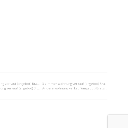
2-zimmer-wohnung verkauf (angebot) Bratislava II
3-zimmer-wohnung verkauf (angebot) Bratislava II
2x einraumwohnung verkauf (angebot) Bratislava II
Andere wohnung verkauf (angebot) Bratislava II