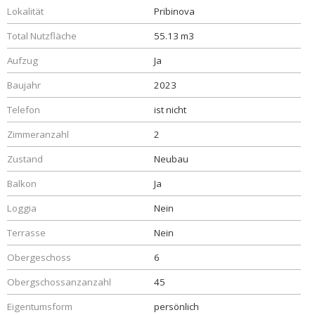
Lokalität
Pribinova
Total Nutzfläche
55.13 m3
Aufzug
Ja
Baujahr
2023
Telefon
ist nicht
Zimmeranzahl
2
Zustand
Neubau
Balkon
Ja
Loggia
Nein
Terrasse
Nein
Obergeschoss
6
Obergschossanzanzahl
45
Eigentumsform
persönlich