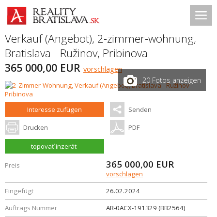
Verkauf (Angebot), 2-zimmer-wohnung,
Bratislava - Ružinov
,
Pribinova
365 000,00 EUR
vorschlagen
20 Fotos anzeigen
Interesse zufügen
Senden
Drucken
PDF
topovať inzerát
365 000,00
EUR
Preis
vorschlagen
Eingefügt
26.02.2024
Auftrags Nummer
AR-0ACX-191329 (BB2564)