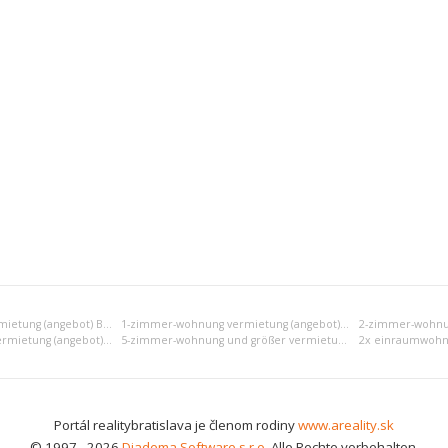
Einraumwohnung vermietung (angebot) Bratislava II
1-zimmer-wohnung vermietung (angebot) Bratislava II
4-zimmer-wohnung vermietung (angebot) Bratislava II
5-zimmer-wohnung und größer vermietung (angebot) Bratislava II
Portál realitybratislava je členom rodiny
www.areality.sk
© 1997 - 2026
Diadema Software s.r.o.
Alle Rechte vorbehalten.