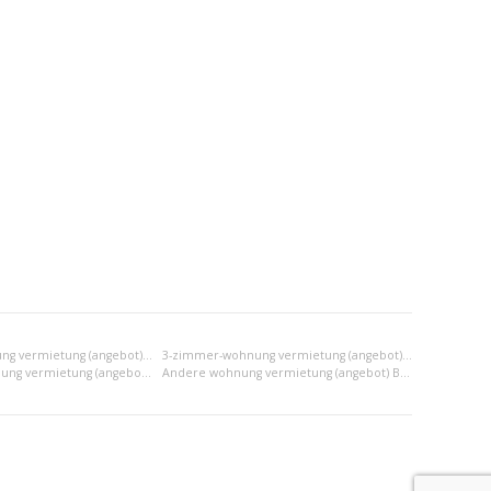
2-zimmer-wohnung vermietung (angebot) Bratislava II
3-zimmer-wohnung vermietung (angebot) Bratislava II
2x einraumwohnung vermietung (angebot) Bratislava II
Andere wohnung vermietung (angebot) Bratislava II