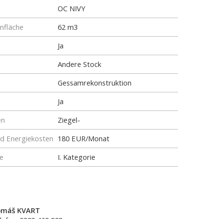
OC NIVY
fläche
62 m3
Ja
Andere Stock
Gessamrekonstruktion
Ja
en
Ziegel-
nd Energiekosten
180 EUR/Monat
e
I. Kategorie
omáš KVART