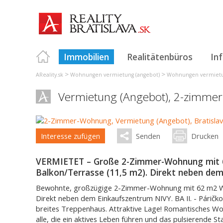
Immobilien
Realitätenbüros
In
>
>
AReality.sk
Wohnungen vermietung (angebot)
Wohnungen vermietun
Vermietung (Angebot), 2-zimme
Interesse zufügen
Senden
Drucken
VERMIETET – Große 2-Zimmer-Wohnung mit 
Balkon/Terrasse (11,5 m2). Direkt neben de
Bewohnte, großzügige 2-Zimmer-Wohnung mit 62 m2 Wo
Direkt neben dem Einkaufszentrum NIVY. BA II. - Páričkov
breites Treppenhaus. Attraktive Lage! Romantisches Wo
alle, die ein aktives Leben führen und das pulsierende 