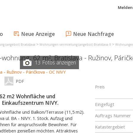
Melden 
fo
Neue Anzeige
Neue Nachfrage
>
>
g (angebot) Bratislava
Wohnungen vermietung (angebot) Bratislava II
Wohnungen 
r-wohnung, 62 m
,
Bratislava - Ružinov
,
Párič
2
13 Fotos anzeigen
PDF
Preis
62 m2 Wohnfläche und
m Einkaufszentrum NIVY.
Eingefügt
hnfläche und Balkon/Terrasse (11,5 m2).
Auftrags Nummer
a ul. BA - NIVY. 1. Stock. Aufzug und
hnen für anspruchsvolle Bewohner. Für
Katastergebiet
Stadtleben genießen möchten. Attraktives