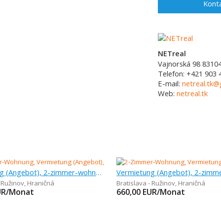
Konta
NETreal
Vajnorská 98
8310
Telefon:
+421 903 
E-mail:
netreal.tk
Web:
netreal.tk
Vermietung (Angebot), 2-zimmer-wohnung, 50 m
- Ružinov
,
Hraničná
Bratislava - Ružinov
,
Hraničná
UR/Monat
660,00
EUR/Monat