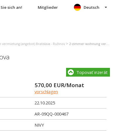
Sie sich an!
Mitglieder
Deutsch
>
vermietung (angebot) Bratislava - Ružinov
2-zimmer-wohnung vermietung (angebot) Bratislava - Ružinov
kova
Topovať inzerát
570,00
EUR/Monat
vorschlagen
22.10.2025
AR-09QQ-000467
NIVY