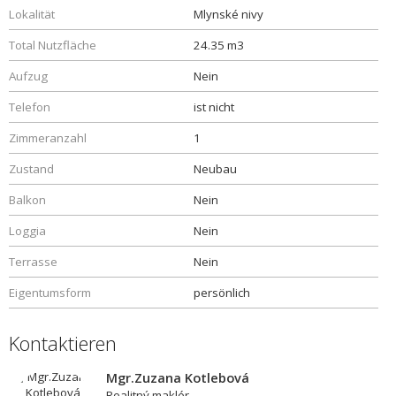
Lokalität
Mlynské nivy
Total Nutzfläche
24.35 m3
Aufzug
Nein
Telefon
ist nicht
Zimmeranzahl
1
Zustand
Neubau
Balkon
Nein
Loggia
Nein
Terrasse
Nein
Eigentumsform
persönlich
Kontaktieren
Mgr.Zuzana Kotlebová
Realitný maklér