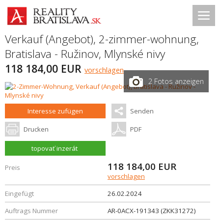
Verkauf (Angebot), 2-zimmer-wohnung,
Bratislava - Ružinov
,
Mlynské nivy
118 184,00 EUR
vorschlagen
2 Fotos anzeigen
Interesse zufügen
Senden
Drucken
PDF
topovať inzerát
118 184,00
EUR
Preis
vorschlagen
Eingefügt
26.02.2024
Auftrags Nummer
AR-0ACX-191343 (ZKK31272)