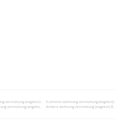
2-zimmer-wohnung vermietung (angebot) Bratislava III
3-zimmer-wohnung vermietung (angebot) Bratislava III
2x einraumwohnung vermietung (angebot) Bratislava III
Andere wohnung vermietung (angebot) Bratislava III