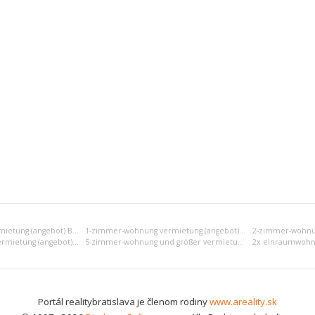
Einraumwohnung vermietung (angebot) Bratislava III
1-zimmer-wohnung vermietung (angebot) Bratislava III
4-zimmer-wohnung vermietung (angebot) Bratislava III
5-zimmer-wohnung und größer vermietung (angebot) Bratislava III
Portál realitybratislava je členom rodiny
www.areality.sk